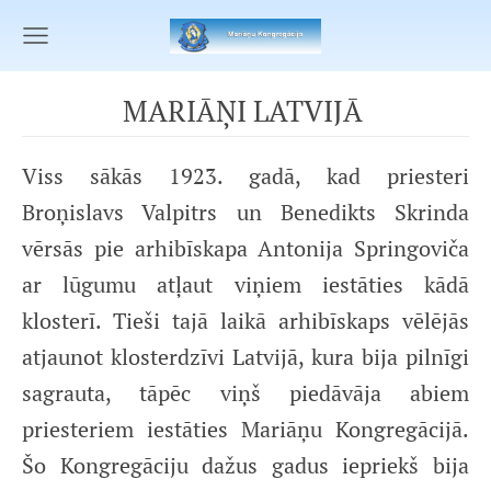
MARIĀŅI LATVIJĀ
Viss sākās 1923. gadā, kad priesteri
Broņislavs Valpitrs un Benedikts Skrinda
vērsās pie arhibīskapa Antonija Springoviča
ar lūgumu atļaut viņiem iestāties kādā
klosterī. Tieši tajā laikā arhibīskaps vēlējās
atjaunot klosterdzīvi Latvijā, kura bija pilnīgi
sagrauta, tāpēc viņš piedāvāja abiem
priesteriem iestāties Mariāņu Kongregācijā.
Šo Kongregāciju dažus gadus iepriekš bija