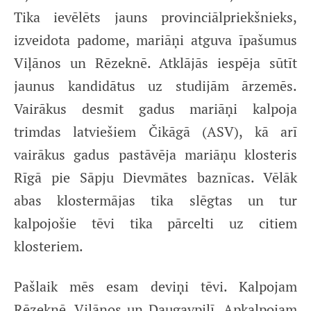
Tika ievēlēts jauns provinciālpriekšnieks,
izveidota padome, mariāņi atguva īpašumus
Viļānos un Rēzeknē. Atklājās iespēja sūtīt
jaunus kandidātus uz studijām ārzemēs.
Vairākus desmit gadus mariāņi kalpoja
trimdas latviešiem Čikāgā (ASV), kā arī
vairākus gadus pastāvēja mariāņu klosteris
Rīgā pie Sāpju Dievmātes baznīcas. Vēlāk
abas klostermājas tika slēgtas un tur
kalpojošie tēvi tika pārcelti uz citiem
klosteriem.
Pašlaik mēs esam deviņi tēvi. Kalpojam
Rēzeknē, Viļānos un Daugavpilī. Apkalpojam