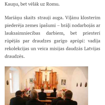
Kauņu, bet vēlāk uz Romu.
Mariāņu skaits strauji auga. Viļānu klosterim
piederēja zemes īpašumi – brāļi nodarbojās ar
lauksaimniecības darbiem, bet priesteri
rūpējās par draudzes garīgo aprūpi: vadīja
rekolekcijas un veica misijas daudzās Latvijas
draudzēs.