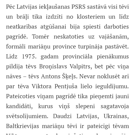
Pēc Latvijas iekļaušanas PSRS sastāvā visi tēvi
un brāļi tika izdzīti no klosteriem un līdz
neatkarības atgūšanai bija spiesti darboties
pagrīdē. Tomēr neskatoties uz vajāšanām,
formāli mariāņu province turpināja pastāvēt.
Līdz 1975. gadam provinciāla pienākumus
pildīja tēvs Broņislavs Valpitrs, bet pēc viņa
nāves – tēvs Antons Šķeļs. Nevar noklusēt arī
par tēva Viktora Pentjuša lielo ieguldījumu.
Pateicoties viņam pagrīdē tika pieņemti jauni
kandidāti, kurus viņš slepeni sagatavoja
svētsolījumiem. Daudzi Latvijas, Ukrainas,
Baltkrievijas mariāņu tēvi ir pateicīgi tēvam