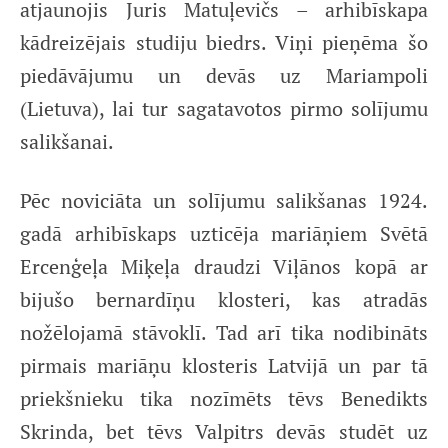
atjaunojis Juris Matuļevičs – arhibīskapa
kādreizējais studiju biedrs. Viņi pieņēma šo
piedāvājumu un devās uz Mariampoli
(Lietuva), lai tur sagatavotos pirmo solījumu
salikšanai.
Pēc noviciāta un solījumu salikšanas 1924.
gadā arhibīskaps uzticēja mariāņiem Svētā
Ercenģeļa Miķeļa draudzi Viļānos kopā ar
bijušo bernardīņu klosteri, kas atradās
nožēlojamā stāvoklī. Tad arī tika nodibināts
pirmais mariāņu klosteris Latvijā un par tā
priekšnieku tika nozīmēts tēvs Benedikts
Skrinda, bet tēvs Valpitrs devās studēt uz