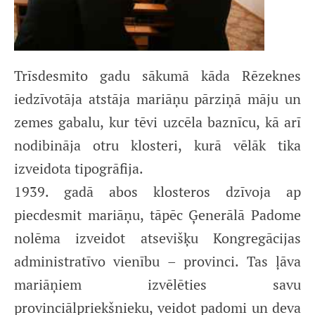
Trīsdesmito gadu sākumā kāda Rēzeknes
iedzīvotāja atstāja mariāņu pārziņā māju un
zemes gabalu, kur tēvi uzcēla baznīcu, kā arī
nodibināja otru klosteri, kurā vēlāk tika
izveidota tipogrāfija.
1939. gadā abos klosteros dzīvoja ap
piecdesmit mariāņu, tāpēc Ģenerālā Padome
nolēma izveidot atsevišķu Kongregācijas
administratīvo vienību – provinci. Tas ļāva
mariāņiem izvēlēties savu
provinciālpriekšnieku, veidot padomi un deva