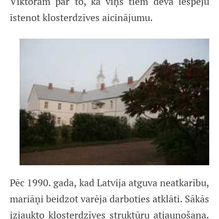
Viktoram par to, ka viņš tiem deva iespēju
īstenot klosterdzīves aicinājumu.
Pēc 1990. gada, kad Latvija atguva neatkarību,
mariāņi beidzot varēja darboties atklāti. Sākās
izjaukto klosterdzīves struktūru atjaunošana.