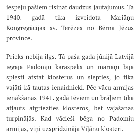
iespēju pašiem risināt daudzus jautājumus. Tā
1940. gadā tika izveidota Mariāņu
Kongregācijas sv. Terēzes no Bērna Jēzus
province.
Prieks nebija ilgs. Tā paša gada jūnijā Latvijā
iegāja Padomju karaspēks un mariāņi bija
spiesti atstāt klosterus un slēpties, jo tika
vajāti kā tautas ienaidnieki. Pēc vācu armijas
ienākšanas 1941. gadā tēviem un brāļiem tika
atļauts atgriezties klosteros, bet vajāšanas
turpinājās. Kad vācieši bēga no Padomju
armijas, viņi uzspridzināja Viļānu klosteri.